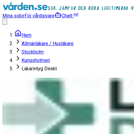
ny!
Mina sidor
För vårdgivare
Chatt
Hem
Allmänläkare / Husläkare
Stockholm
Kungsholmen
Läkarintyg Direkt
Läkarintyg Direkt
1/
7
Allmänläkare / Husläkare
Boka tid
Kungsholmen
4.8
(
16
)