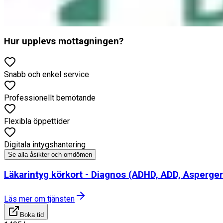
Boka tid
Läs mer
Hur upplevs mottagningen?
Snabb och enkel service
Professionellt bemötande
Flexibla öppettider
Digitala intygshantering
Se alla åsikter och omdömen
Läkarintyg körkort - Diagnos (ADHD, ADD, Asperger
Läs mer om tjänsten
Boka tid