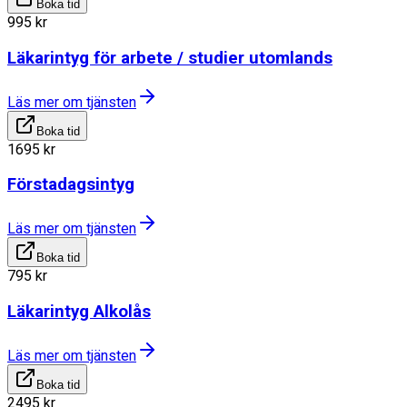
Boka tid
995
kr
Läkarintyg för arbete / studier utomlands
Läs mer om tjänsten
Boka tid
1695
kr
Förstadagsintyg
Läs mer om tjänsten
Boka tid
795
kr
Läkarintyg Alkolås
Läs mer om tjänsten
Boka tid
2495
kr