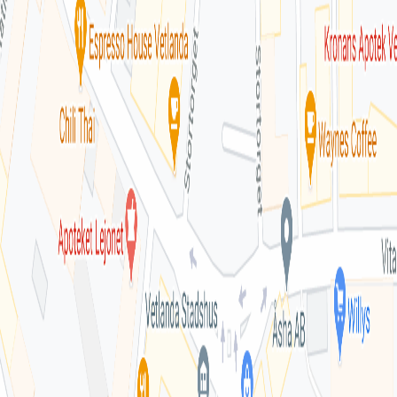
Inga omdömen ännu. Bli den första att berätta om din
upplevelse!
Lämna omdöme
Se fler omdömen
Hitta till mottagningen
Klicka på kartan för att få vägbeskrivning.
klicka för att öppna
en interaktiv karta
Se på kartan
Uppgifter från HSA-katalogen
Stämmer inte informationen?
Sveriges största samlingsplats för legitimerad vård och
hälsa.
Snabblänkar
ny!
Anslut mottagning
Chatt
Integritetspolicy
Allmänna villkor