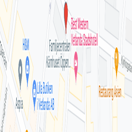
Lämna omdöme
Se fler omdömen
Kontakt
Webbsida
1177.se
Hitta till mottagningen
Klicka på kartan för att få vägbeskrivning.
klicka för att öppna
en interaktiv karta
Se på kartan
Omdömen från patienter