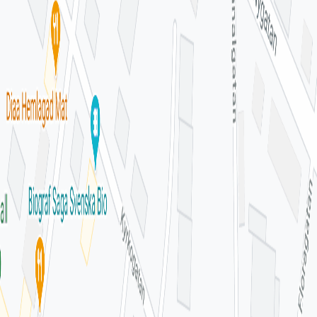
hos en barnmorska är välkommen till oss.
Vaccinationsmottagning HPV är en del av kvinnohälsovården.
Vi finns i samma lokaler och du möter samma personal som
arbetar inom kvinnohälsovården.
Har du frågor eller synpunkter om cellprovtagning, HPV,
självtester HPV eller HPV-vaccination kan du även vända dig
till Gynekologisk cellprovtagning kallelsekansli.
Kontaktuppgifter och e-tjänster hittar du under "Relaterade
mottagningar" Läs mer om gratissprutan mot HPV på 1177.se
Driver du denna mottagning?
Omdömen från patienter
Inga omdömen ännu. Bli den första att berätta om din
upplevelse!