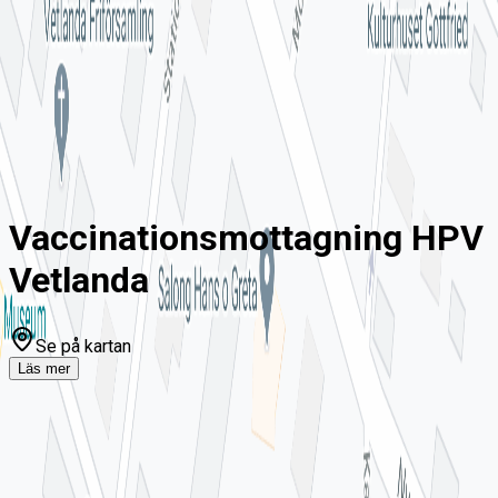
ny!
Mina sidor
För vårdgivare
Chatt
Hem
Vaccinationsmottagning HPV Vetlanda
Vaccinationsmottagning HPV
Vetlanda
Se på kartan
Läs mer
Om Vaccinationsmottagning HPV
Vetlanda
Du som fått erbjudande om att vaccinera dig gratis mot HPV