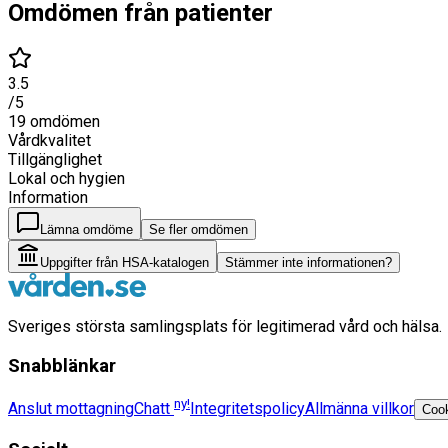
Omdömen från patienter
3.5
/5
19
omdömen
Vårdkvalitet
Tillgänglighet
Lokal och hygien
Information
Lämna omdöme
Se fler omdömen
Uppgifter från HSA-katalogen
Stämmer inte informationen?
Sveriges största samlingsplats för legitimerad vård och hälsa.
Snabblänkar
ny!
Anslut mottagning
Chatt
Integritetspolicy
Allmänna villkor
Cook