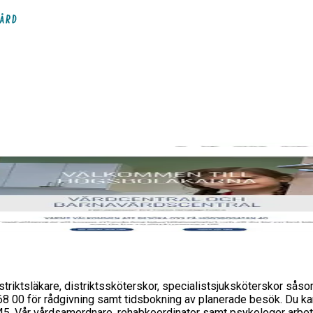
striktsläkare, distriktssköterskor, specialistsjuksköterskor s
 68 00 för rådgivning samt tidsbokning av planerade besök. Du ka
- 11:45. Vår vårdsamordnare, rehabkoordinator samt psykologer arb