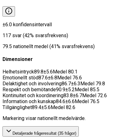
±
6.0
konfidensintervall
117
svar
(
42
% svarsfrekvens)
79.5
nationellt medel
(
41
% svarsfrekvens)
Dimensioner
Helhetsintryck
89.8
±
5.6
Medel
80.1
Emotionellt stöd
87.6
±
6.8
Medel
76.6
Delaktighet och involvering
86.7
±
6.3
Medel
79.8
Respekt och bemötande
90.9
±
5.2
Medel
85.5
Kontinuitet och koordinering
83.8
±
6.7
Medel
72.6
Information och kunskap
84.6
±
6.6
Medel
76.5
Tillgänglighet
89.4
±
5.6
Medel
82.6
Markering visar nationellt medelvärde.
Detaljerade frågeresultat (
35
frågor)