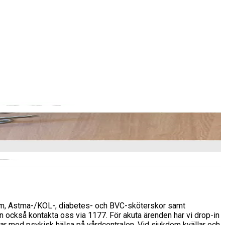
åsom, Astma-/KOL-, diabetes- och BVC-sköterskor samt
n också kontakta oss via 1177. För akuta ärenden har vi drop-in
etar med psykisk hälsa på vårdcentralen. Vid sjukdom kvällar och