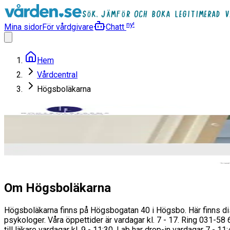
ny!
Mina sidor
För vårdgivare
Chatt
Hem
Vårdcentral
Högsboläkarna
Högsboläkarna
Vårdcentral
3.5
(
19
)
Läs mer
Om Högsboläkarna
Högsboläkarna finns på Högsbogatan 40 i Högsbo. Här finns di
psykologer. Våra öppettider är vardagar kl. 7 - 17. Ring 031-58
till läkare vardagar kl. 9 - 11:30. Lab har drop-in vardagar 7 