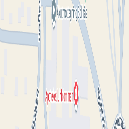
Driver du denna mottagning?
Omdömen från patienter
Inga omdömen ännu. Bli den första att berätta om din
upplevelse!
Lämna omdöme
Se fler omdömen
Kontakt
Webbsida
1177.se