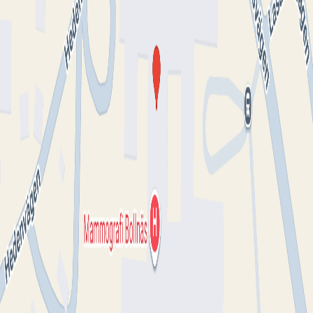
Telefon
●●●●●●8107
Visa nummer
Switchboard
●●●●●●4000
Visa nummer
Öppettider
Besökstider
Hitta till mottagningen
Klicka på kartan för att få vägbeskrivning.
klicka för att öppna
en interaktiv karta
Se på kartan