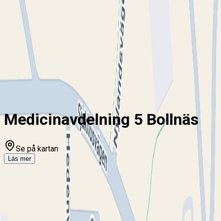
ny!
Mina sidor
För vårdgivare
Chatt
Hem
Internmedicinsk verksamhet
Medicinavdelning 5 Bollnäs
Medicinavdelning 5 Bollnäs
Se på kartan
Läs mer
Om Medicinavdelning 5 Bollnäs
Medicinavdelning 5 Bollnäs