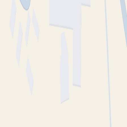
Omdömen från patienter
Inga omdömen ännu. Bli den första att berätta om din
upplevelse!
Lämna omdöme
Se fler omdömen
Hitta till mottagningen
Klicka på kartan för att få vägbeskrivning.
klicka för att öppna
en interaktiv karta
Se på kartan
Uppgifter från HSA-katalogen
Stämmer inte informationen?
Sveriges största samlingsplats för legitimerad vård och
hälsa.