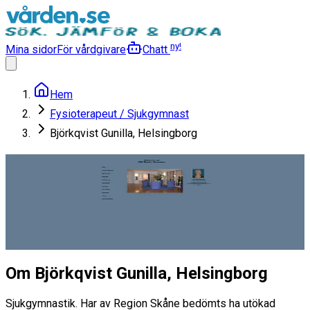
ny!
Mina sidor
För vårdgivare
Chatt
Hem
Fysioterapeut / Sjukgymnast
Björkqvist Gunilla, Helsingborg
Björkqvist Gunilla,
Helsingborg
Fysioterapeut / Sjukgymnast
Läs mer
Om Björkqvist Gunilla, Helsingborg
Sjukgymnastik. Har av Region Skåne bedömts ha utökad