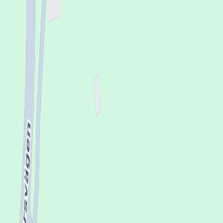
Se på kartan
Omdömen från patienter
Inga omdömen ännu. Bli den första att berätta om din
upplevelse!
Lämna omdöme
Se fler omdömen
Hitta till mottagningen
Klicka på kartan för att få vägbeskrivning.
klicka för att öppna
en interaktiv karta
Se på kartan
Uppgifter från HSA-katalogen
Stämmer inte informationen?