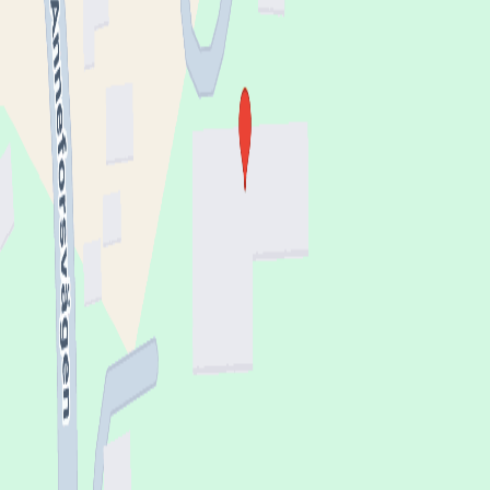
Telefon
●●●●●●8299
Visa nummer
Öppettider
Mottagning
Måndag - Fredag
07:30 - 16:00
Besökstider
Måndag - Fredag
07:30 - 16:00
Hitta till mottagningen
Klicka på kartan för att få vägbeskrivning.
klicka för att öppna
en interaktiv karta