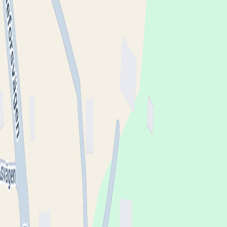
Omdömen från patienter
Inga omdömen ännu. Bli den första att berätta om din
upplevelse!
Lämna omdöme
Se fler omdömen
Kontakt
Webbsida
1177.se