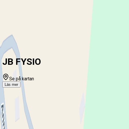
ny!
Mina sidor
För vårdgivare
Chatt
Hem
JB FYSIO
JB FYSIO
Se på kartan
Läs mer
Om JB FYSIO
JB FYSIO
Driver du denna mottagning?