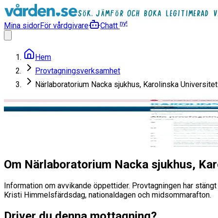
ny!
Mina sidor
För vårdgivare
Chatt
Hem
Provtagningsverksamhet
Närlaboratorium Nacka sjukhus, Karolinska Universite
Närlaboratorium Nacka sjukhus
Provtagningsverksamhet
Läs mer
Om Närlaboratorium Nacka sjukhus, Karo
Information om avvikande öppettider. Provtagningen har stängt lö
Kristi Himmelsfärdsdag, nationaldagen och midsommarafton.
Driver du denna mottagning?