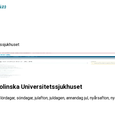
tssjukhuset
, Karolinska Universitetssjuk
linska Universitetssjukhuset
rdagar, söndagar, julafton, juldagen, annandag jul, nyårsafton, n