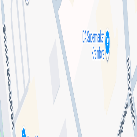
Lämna omdöme
Se fler omdömen
Hitta till mottagningen
Klicka på kartan för att få vägbeskrivning.
klicka för att öppna
en interaktiv karta
Se på kartan
Uppgifter från HSA-katalogen
Stämmer inte informationen?
Sveriges största samlingsplats för legitimerad vård och
hälsa.
Snabblänkar
ny!
Anslut mottagning
Chatt
Integritetspolicy
Allmänna villkor
Cookie-preferenser