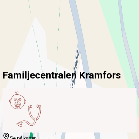
ny!
Mina sidor
För vårdgivare
Chatt
Hem
Vårdcentral
Familjecentralen Kramfors
Familjecentralen Kramfors
Se på kartan