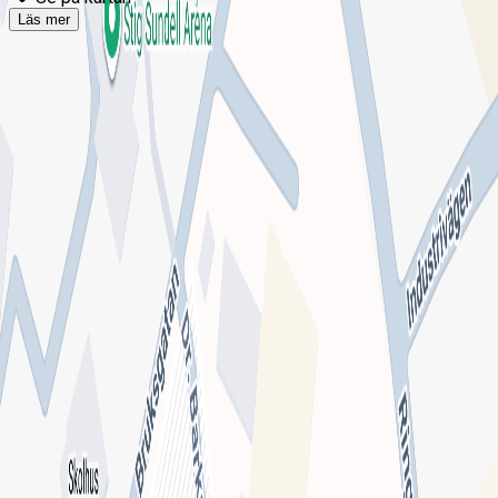
Läs mer
Om Familjecentralen Kramfors
Familjecentralen är ett samarbete mellan Landstinget
Västernorrland och kommunen.
Driver du denna mottagning?
Omdömen från patienter
Inga omdömen ännu. Bli den första att berätta om din
upplevelse!
Lämna omdöme
Se fler omdömen