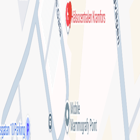
Kontakt
Webbsida
1177.se
Hitta till mottagningen
Klicka på kartan för att få vägbeskrivning.
klicka för att öppna
en interaktiv karta
Se på kartan
Omdömen från patienter
Inga omdömen ännu. Bli den första att berätta om din
upplevelse!