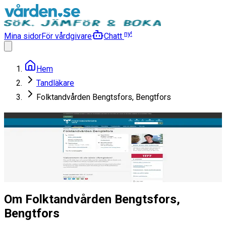
ny!
Mina sidor
För vårdgivare
Chatt
Hem
Tandläkare
Folktandvården Bengtsfors, Bengtfors
Folktandvården Bengtsfors,
Bengtfors
Tandläkare
Läs mer
Om Folktandvården Bengtsfors,
Bengtfors