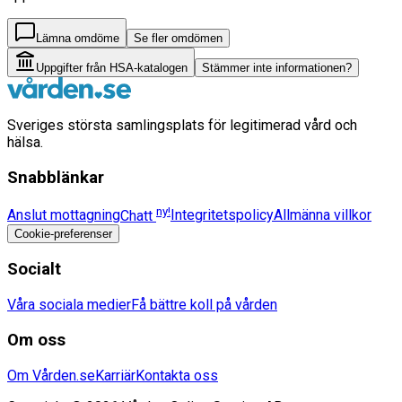
Lämna omdöme
Se fler omdömen
Uppgifter från HSA-katalogen
Stämmer inte informationen?
Sveriges största samlingsplats för legitimerad vård och
hälsa.
Snabblänkar
ny!
Anslut mottagning
Chatt
Integritetspolicy
Allmänna villkor
Cookie-preferenser
Socialt
Våra sociala medier
Få bättre koll på vården
Om oss
Om Vården.se
Karriär
Kontakta oss