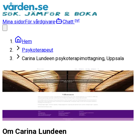
ny!
Mina sidor
För vårdgivare
Chatt
Hem
Psykoterapeut
Carina Lundeen psykoterapimottagning, Uppsala
Carina Lundeen
psykoterapimottagning,
Uppsala
Psykoterapeut
Läs mer
Om Carina Lundeen