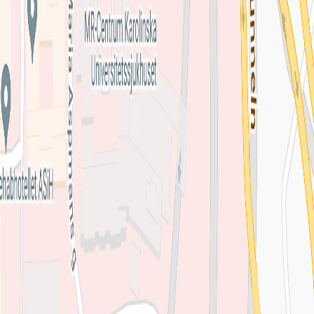
Hitta till mottagningen
Klicka på kartan för att få vägbeskrivning.
klicka för att öppna
en interaktiv karta
Se på kartan
Omdömen från patienter
Inga omdömen ännu. Bli den första att berätta om din
upplevelse!
Lämna omdöme
Se fler omdömen
Hitta till mottagningen
Klicka på kartan för att få vägbeskrivning.
klicka för att öppna