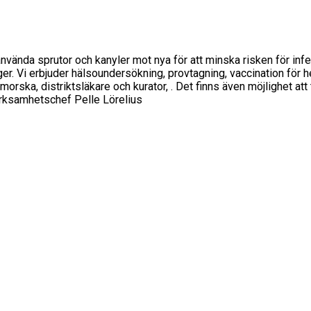
använda sprutor och kanyler mot nya för att minska risken för infe
oger. Vi erbjuder hälsoundersökning, provtagning, vaccination för 
rska, distriktsläkare och kurator, . Det finns även möjlighet att t
erksamhetschef Pelle Lörelius