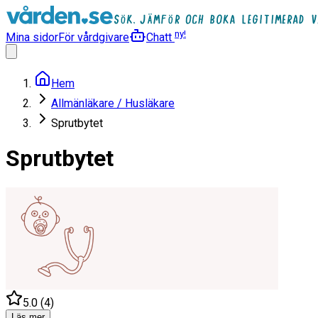
ny!
Mina sidor
För vårdgivare
Chatt
Hem
Allmänläkare / Husläkare
Sprutbytet
Sprutbytet
5.0
(
4
)
Läs mer