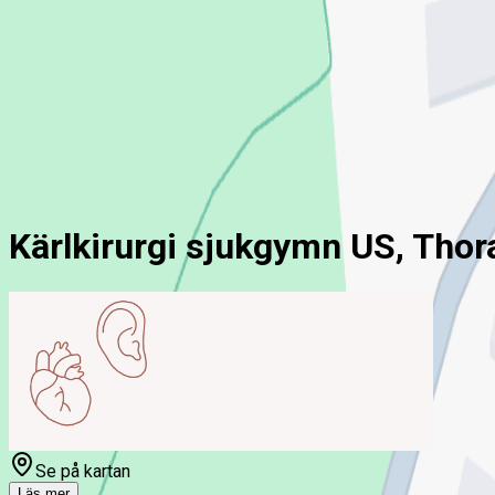
ny!
Mina sidor
För vårdgivare
Chatt
Hem
Kärlkirurg
Kärlkirurgi sjukgymn US, Thorax-Kärlkliniken US
Kärlkirurgi sjukgymn US, Thor
Se på kartan
Läs mer