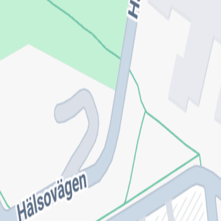
Webbsida
1177.se
Telefon
●●●●●●●1873
Visa nummer
Switchboard
●●●●●●●0000
Visa nummer
Hitta till mottagningen
Klicka på kartan för att få vägbeskrivning.
klicka för att öppna
en interaktiv karta
Se på kartan