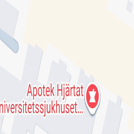
kliniken US
e!