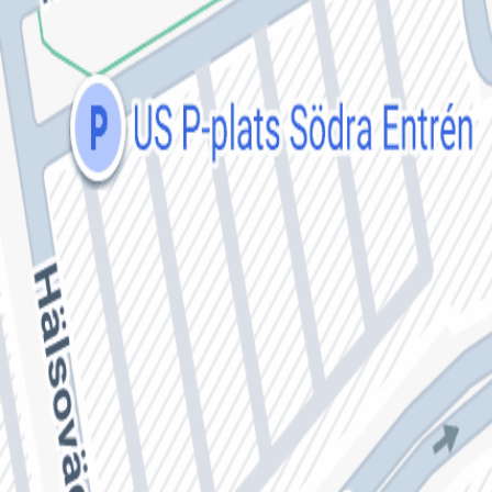
Omdömen från patienter
Inga omdömen ännu. Bli den första att berätta om din
upplevelse!
Lämna omdöme
Se fler omdömen
Hitta till mottagningen
Klicka på kartan för att få vägbeskrivning.
klicka för att öppna
en interaktiv karta
Se på kartan
Uppgifter från HSA-katalogen
Stämmer inte informationen?
Sveriges största samlingsplats för legitimerad vård och hälsa.