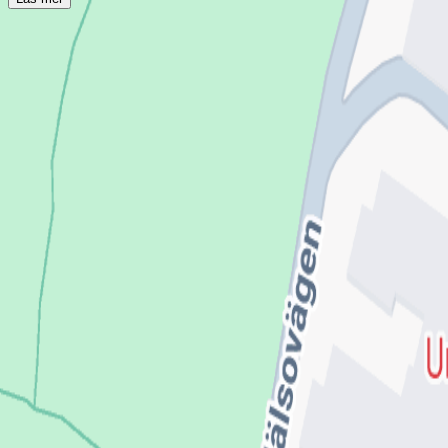
Om Kärlkirurgi sjukgymn US, Thorax-Kärl
Kärlkirurgi sjukgymn US, Thorax-Kärlkliniken US
Driver du denna mottagning?
Omdömen från patienter
Inga omdömen ännu. Bli den första att berätta om din upplevels
Lämna omdöme
Se fler omdömen
Kontakt