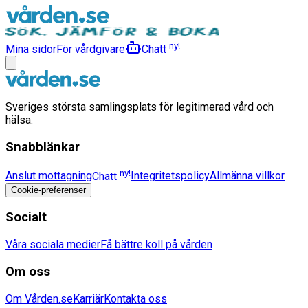
ny!
Mina sidor
För vårdgivare
Chatt
Sveriges största samlingsplats för legitimerad vård och
hälsa.
Snabblänkar
ny!
Anslut mottagning
Chatt
Integritetspolicy
Allmänna villkor
Cookie-preferenser
Socialt
Våra sociala medier
Få bättre koll på vården
Om oss
Om Vården.se
Karriär
Kontakta oss