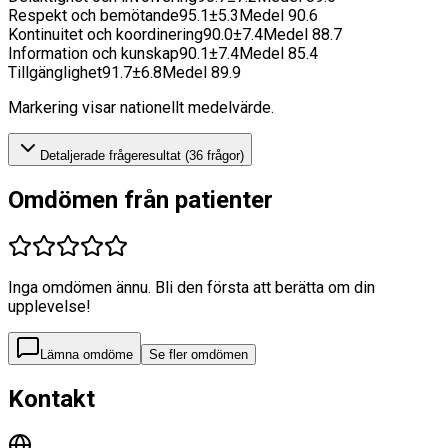
Respekt och bemötande
95.1
±
5.3
Medel
90.6
Kontinuitet och koordinering
90.0
±
7.4
Medel
88.7
Information och kunskap
90.1
±
7.4
Medel
85.4
Tillgänglighet
91.7
±
6.8
Medel
89.9
Markering visar nationellt medelvärde.
Detaljerade frågeresultat (
36
frågor)
Omdömen från patienter
Inga omdömen ännu. Bli den första att berätta om din
upplevelse!
Lämna omdöme
Se fler omdömen
Kontakt