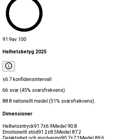
91.9
av 100
Helhetsbetyg
2025
±
6.7
konfidensintervall
66
svar
(
45
% svarsfrekvens)
88.8
nationellt medel
(
51
% svarsfrekvens)
Dimensioner
Helhetsintryck
91.7
±
6.9
Medel
90.8
Emotionellt stöd
91.2
±
8.5
Medel
87.2
Delaktighet och involvering
90.7
±
7.2
Medel
89.6