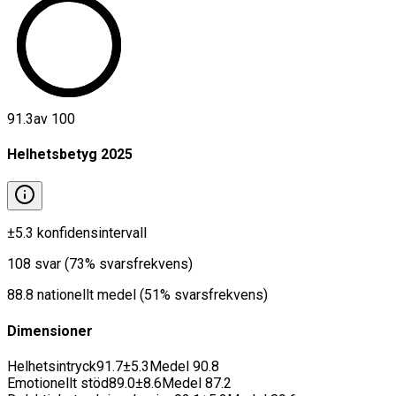
91.3
av 100
Helhetsbetyg
2025
±
5.3
konfidensintervall
108
svar
(
73
% svarsfrekvens)
88.8
nationellt medel
(
51
% svarsfrekvens)
Dimensioner
Helhetsintryck
91.7
±
5.3
Medel
90.8
Emotionellt stöd
89.0
±
8.6
Medel
87.2