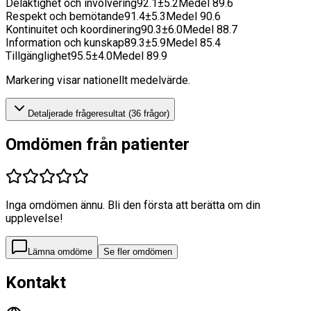
Delaktighet och involvering
92.1
±
5.2
Medel
89.6
Respekt och bemötande
91.4
±
5.3
Medel
90.6
Kontinuitet och koordinering
90.3
±
6.0
Medel
88.7
Information och kunskap
89.3
±
5.9
Medel
85.4
Tillgänglighet
95.5
±
4.0
Medel
89.9
Markering visar nationellt medelvärde.
Detaljerade frågeresultat (
36
frågor)
Omdömen från patienter
Inga omdömen ännu. Bli den första att berätta om din
upplevelse!
Lämna omdöme
Se fler omdömen
Kontakt