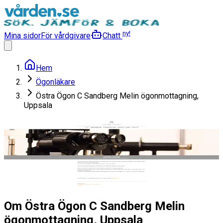
ny!
Mina sidor
För vårdgivare
Chatt
Hem
Ögonläkare
Östra Ögon C Sandberg Melin ögonmottagning,
Uppsala
Östra Ögon C Sandberg Melin
ögonmottagning, Uppsala
Ögonläkare
Läs mer
Om Östra Ögon C Sandberg Melin
ögonmottagning, Uppsala