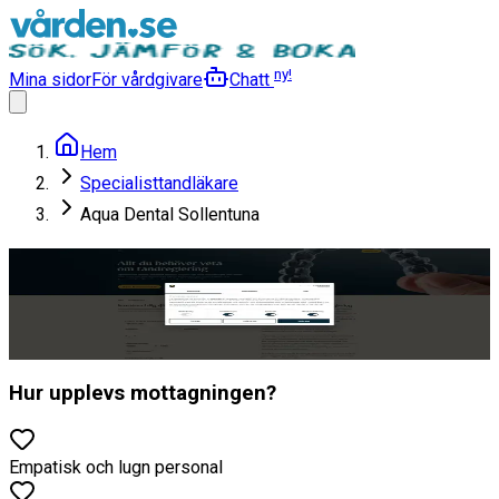
ny!
Mina sidor
För vårdgivare
Chatt
Hem
Specialisttandläkare
Aqua Dental Sollentuna
Aqua Dental Sollentuna
Specialisttandläkare
Läs mer
Hur upplevs mottagningen?
Empatisk och lugn personal