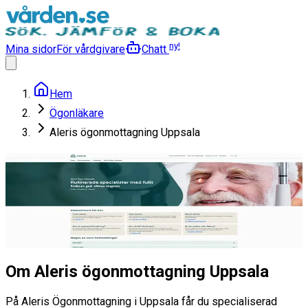
ny!
Mina sidor
För vårdgivare
Chatt
Hem
Ögonläkare
Aleris ögonmottagning Uppsala
Aleris ögonmottagning
Uppsala
Ögonläkare
Läs mer
Om Aleris ögonmottagning Uppsala
På Aleris Ögonmottagning i Uppsala får du specialiserad