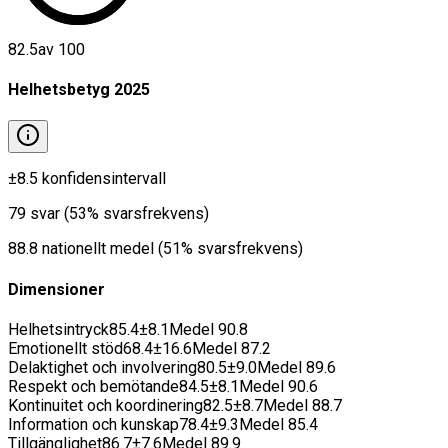
82.5
av 100
Helhetsbetyg
2025
±
8.5
konfidensintervall
79
svar
(
53
% svarsfrekvens)
88.8
nationellt medel
(
51
% svarsfrekvens)
Dimensioner
Helhetsintryck
85.4
±
8.1
Medel
90.8
Emotionellt stöd
68.4
±
16.6
Medel
87.2
Delaktighet och involvering
80.5
±
9.0
Medel
89.6
Respekt och bemötande
84.5
±
8.1
Medel
90.6
Kontinuitet och koordinering
82.5
±
8.7
Medel
88.7
Information och kunskap
78.4
±
9.3
Medel
85.4
Tillgänglighet
86.7
±
7.6
Medel
89.9