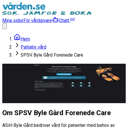
ny!
Mina sidor
För vårdgivare
Chatt
Hem
Palliativ vård
SPSV Byle Gård Forenede Care
SPSV Byle Gård Forenede
Care
Palliativ vård
Läs mer
Om SPSV Byle Gård Forenede Care
ASiH Byle Gård bedriver vård för patienter med behov av