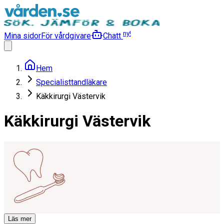
ny!
Mina sidor
För vårdgivare
Chatt
Hem
Specialisttandläkare
Käkkirurgi Västervik
Käkkirurgi Västervik
Läs mer