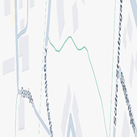
Inga omdömen ännu. Bli den första att berätta om din
upplevelse!
Lämna omdöme
Se fler omdömen
Hitta till mottagningen
Klicka på kartan för att få vägbeskrivning.
klicka för att öppna
en interaktiv karta
Se på kartan
Uppgifter från HSA-katalogen
Stämmer inte informationen?
Sveriges största samlingsplats för legitimerad vård och
hälsa.
Snabblänkar
ny!
Anslut mottagning
Chatt
Integritetspolicy
Allmänna villkor