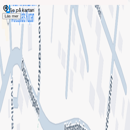
Se på kartan
Läs mer
Om Hemtjänst Område 1 Lingården,
Laholm
Hemtjänst Område 1 Lingården, Laholm
Driver du denna mottagning?
Omdömen från patienter
Inga omdömen ännu. Bli den första att berätta om din
upplevelse!