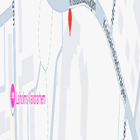
Lämna omdöme
Se fler omdömen
Kontakt
Switchboard
●●●●●●5000
Visa nummer
Hitta till mottagningen
Klicka på kartan för att få vägbeskrivning.
klicka för att öppna
en interaktiv karta
Se på kartan
Omdömen från patienter