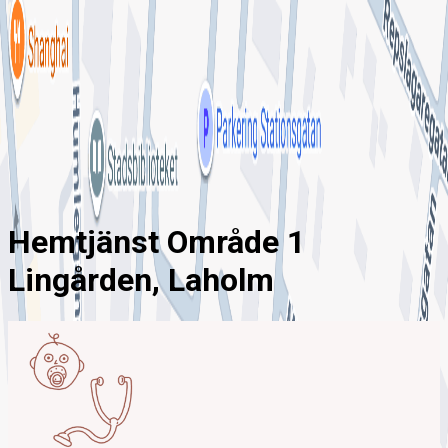
ny!
Mina sidor
För vårdgivare
Chatt
Hem
Hemtjänst
Hemtjänst Område 1 Lingården, Laholm
Hemtjänst Område 1
Lingården, Laholm