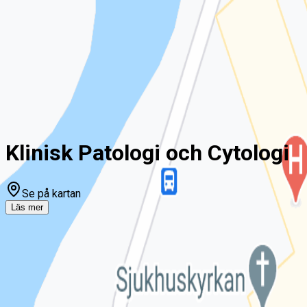
ny!
Mina sidor
För vårdgivare
Chatt
Hem
Sjukhus
Klinisk Patologi och Cytologi
Klinisk Patologi och Cytologi
Se på kartan
Läs mer
Om Klinisk Patologi och Cytologi
Klinisk Patologi och Cytologi
Driver du denna mottagning?