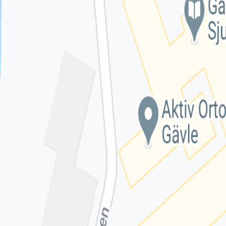
Switchboard
●●●●●●4000
Visa nummer
Hitta till mottagningen
Klicka på kartan för att få vägbeskrivning.
klicka för att öppna
en interaktiv karta
Se på kartan
Omdömen från patienter
Inga omdömen ännu. Bli den första att berätta om din
upplevelse!
Lämna omdöme
Se fler omdömen
Hitta till mottagningen