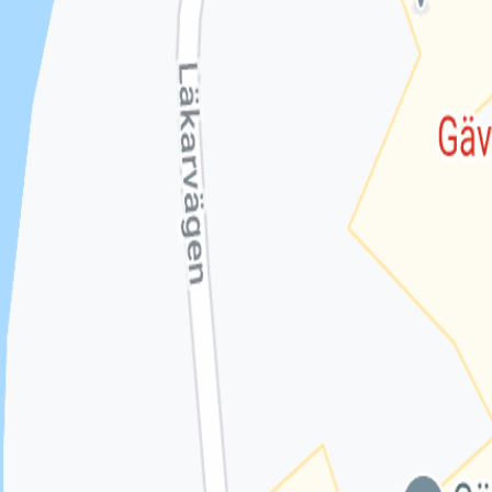
Omdömen från patienter
Inga omdömen ännu. Bli den första att berätta om din upplevels
Lämna omdöme
Se fler omdömen
Kontakt
Webbsida
1177.se