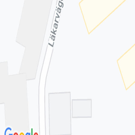
Klicka på kartan för att få vägbeskrivning.
klicka för att öppna
en interaktiv karta
Se på kartan
Uppgifter från HSA-katalogen
Stämmer inte informationen?
Sveriges största samlingsplats för legitimerad vård och hälsa.
Snabblänkar
ny!
Anslut mottagning
Chatt
Integritetspolicy
Allmänna villkor
Cook
Socialt
Våra sociala medier
Få bättre koll på vården
Om oss
Om Vården.se
Karriär
Kontakta oss