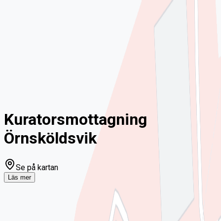
ny!
Mina sidor
För vårdgivare
Chatt
Hem
Sjukhus
Kuratorsmottagning Örnsköldsvik
Kuratorsmottagning
Örnsköldsvik
Se på kartan
Läs mer
Om Kuratorsmottagning Örnsköldsvik
Den som befinner sig i en svår livssituation kan behöva någon