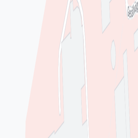
att samtala med. Kurator kompletterar den medicinska vården
med social och psykosocial kunskap.
Om du är patient eller anhörig vid någon specialistmottagning
eller ligger inne på vårdavdelning, har du möjlighet att få träffa
kurator. Kurator har sekretess.
Kurator kan erbjuda:
- Stöd i en krissituation, vid sjukdom och sorg.
- En samtalspartner när du eller dina närmaste behöver någon
att tala med.
- Social information/rådgivning.
- Stöd och hjälp i kontakten med olika myndigheter.
Driver du denna mottagning?
Omdömen från patienter
Inga omdömen ännu. Bli den första att berätta om din