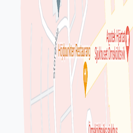
en interaktiv karta
Se på kartan
Omdömen från patienter
Inga omdömen ännu. Bli den första att berätta om din
upplevelse!
Lämna omdöme
Se fler omdömen
Hitta till mottagningen
Klicka på kartan för att få vägbeskrivning.
klicka för att öppna
en interaktiv karta
Se på kartan
Uppgifter från HSA-katalogen
Stämmer inte informationen?