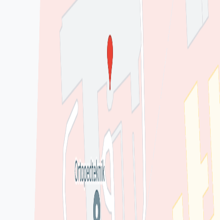
upplevelse!
Lämna omdöme
Se fler omdömen
Kontakt
Webbsida
1177.se
Telefon
●●●●●●9000
Visa nummer
Hitta till mottagningen
Klicka på kartan för att få vägbeskrivning.
klicka för att öppna