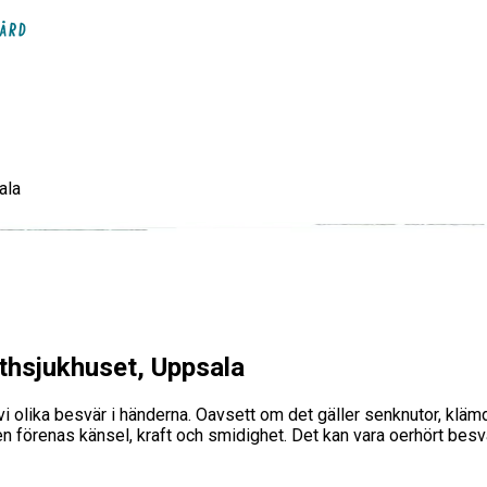
ala
lisabethsjukhuset, Uppsala
thsjukhuset, Uppsala
olika besvär i händerna. Oavsett om det gäller senknutor, klämda 
nden förenas känsel, kraft och smidighet. Det kan vara oerhört besvä