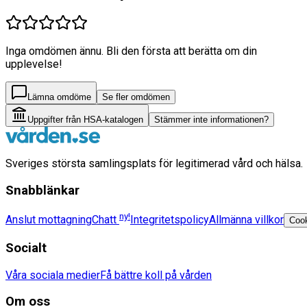
Inga omdömen ännu. Bli den första att berätta om din
upplevelse!
Lämna omdöme
Se fler omdömen
Uppgifter från HSA-katalogen
Stämmer inte informationen?
Sveriges största samlingsplats för legitimerad vård och hälsa.
Snabblänkar
ny!
Anslut mottagning
Chatt
Integritetspolicy
Allmänna villkor
Cook
Socialt
Våra sociala medier
Få bättre koll på vården
Om oss