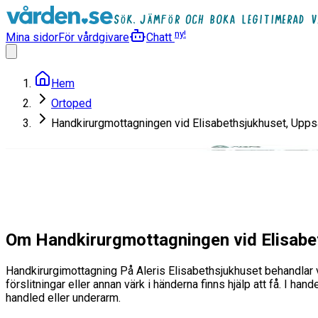
ny!
Mina sidor
För vårdgivare
Chatt
Hem
Ortoped
Handkirurgmottagningen vid Elisabethsjukhuset, Upps
Handkirurgmottagningen vid E
Ortoped
Läs mer
Om Handkirurgmottagningen vid Elisabe
Handkirurgimottagning På Aleris Elisabethsjukhuset behandlar vi 
förslitningar eller annan värk i händerna finns hjälp att få. I ha
handled eller underarm.