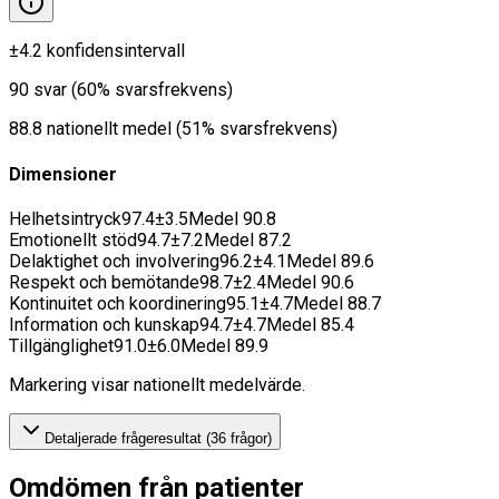
±
4.2
konfidensintervall
90
svar
(
60
% svarsfrekvens)
88.8
nationellt medel
(
51
% svarsfrekvens)
Dimensioner
Helhetsintryck
97.4
±
3.5
Medel
90.8
Emotionellt stöd
94.7
±
7.2
Medel
87.2
Delaktighet och involvering
96.2
±
4.1
Medel
89.6
Respekt och bemötande
98.7
±
2.4
Medel
90.6
Kontinuitet och koordinering
95.1
±
4.7
Medel
88.7
Information och kunskap
94.7
±
4.7
Medel
85.4
Tillgänglighet
91.0
±
6.0
Medel
89.9
Markering visar nationellt medelvärde.
Detaljerade frågeresultat (
36
frågor)
Omdömen från patienter