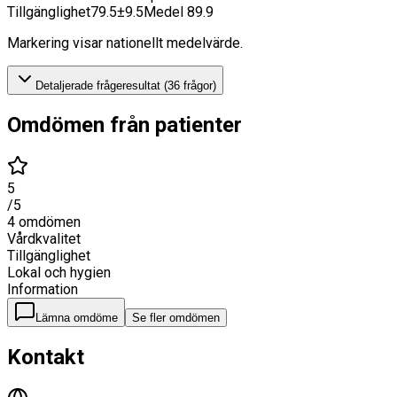
Tillgänglighet
79.5
±
9.5
Medel
89.9
Markering visar nationellt medelvärde.
Detaljerade frågeresultat (
36
frågor)
Omdömen från patienter
5
/5
4
omdömen
Vårdkvalitet
Tillgänglighet
Lokal och hygien
Information
Lämna omdöme
Se fler omdömen
Kontakt