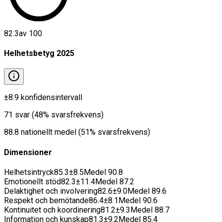
82.3
av 100
Helhetsbetyg
2025
±
8.9
konfidensintervall
71
svar
(
48
% svarsfrekvens)
88.8
nationellt medel
(
51
% svarsfrekvens)
Dimensioner
Helhetsintryck
85.3
±
8.5
Medel
90.8
Emotionellt stöd
82.3
±
11.4
Medel
87.2
Delaktighet och involvering
82.6
±
9.0
Medel
89.6
Respekt och bemötande
86.4
±
8.1
Medel
90.6
Kontinuitet och koordinering
81.2
±
9.3
Medel
88.7
Information och kunskap
81.3
±
9.2
Medel
85.4