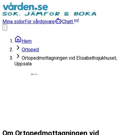
ny!
Mina sidor
För vårdgivare
Chatt
Hem
Ortoped
Ortopedmottagningen vid Elisabethsjukhuset,
Uppsala
Ortopedmottagningen vid
Elisabethsjukhuset, Uppsala
Ortoped
5.0
(
4
)
Läs mer
Om Ortopedmottagningen vid