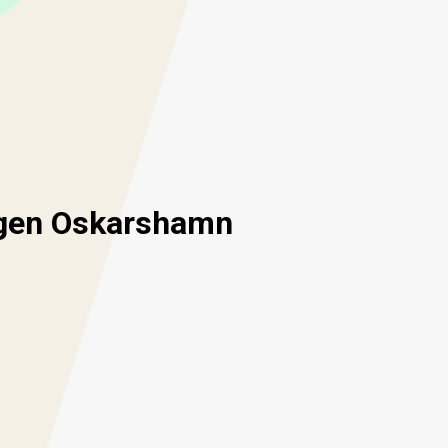
ngen Oskarshamn